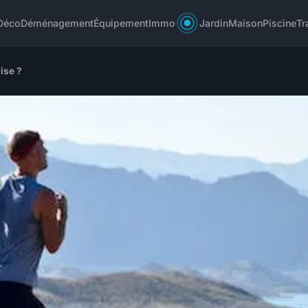
Déco
Déménagement
Équipement
Immo
Jardin
Maison
Piscine
Tr
ise ?