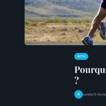
ACTU
Pourquo
?
A
aurélie
15 févri