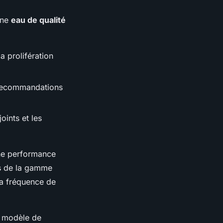
une
eau de qualité
a prolifération
s recommandations
oints et les
une performance
es de la gamme
la fréquence de
re modèle de