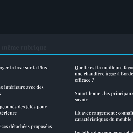
a même rubrique
er la taxe sur la Plus-
Quelle est la meilleure faç
une chaudière à gaz à Bord
efficace ?
s intérieurs avec des
s
Smart home : les principaux
savoir
upçonnés des jetés pour
ntérieure
Lit avec rangement : connaît
caractéristiques du meuble
ièces détachées proposées
Installer des panneaux sola