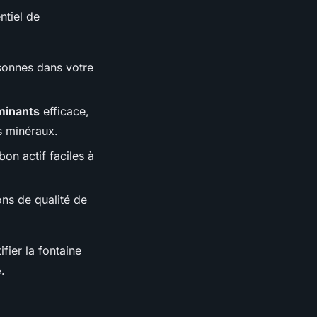
ntiel de
sonnes dans votre
minants
efficace,
s minéraux.
on actif faciles à
ons de qualité de
fier la fontaine
é
.