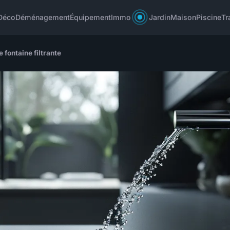
Déco
Déménagement
Équipement
Immo
Jardin
Maison
Piscine
Tr
 fontaine filtrante