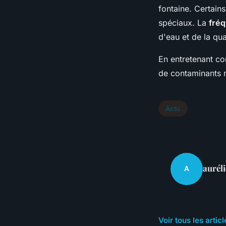
fontaine. Certain
spéciaux. La
fré
d'eau et de la qua
En entretenant co
de contaminants n
Actu
auréli
A
Voir tous les artic