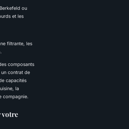
 Berkefeld ou
urds et les
e filtrante, les
.
 des composants
r un contrat de
de capacités
isine, la
de compagnie.
 votre