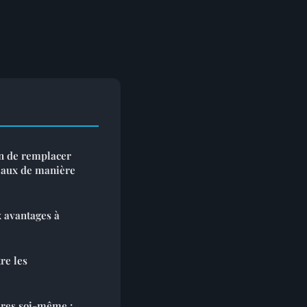
on de remplacer
eaux de manière
 avantages à
re les
ires soi-même :