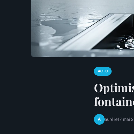
ACTU
Optimis
fontain
A
aurélie
17 mai 