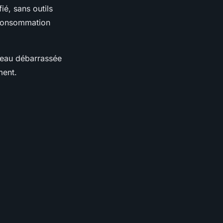
ié, sans outils
consommation
e eau débarrassée
ment.