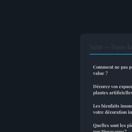
Actu — Dans l
Comment ne pas pay
value ?
Décorez vos espace
plantes artificielle
Les bienfaits inso
votre décoration i
Quelles sont les p
par Husqvarna ?