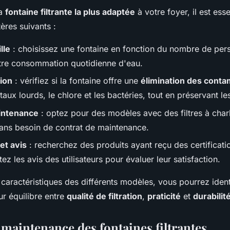
la
fontaine filtrante la plus adaptée
à votre foyer, il est esse
tères suivants :
lle
: choisissez une fontaine en fonction du nombre de per
otre consommation quotidienne d'eau.
tion
: vérifiez si la fontaine offre une
élimination des conta
ux lourds, le chlore et les bactéries, tout en préservant le
aintenance
: optez pour des modèles avec des filtres à charb
ans besoin de contrat de maintenance.
 et avis
: recherchez des produits ayant reçu des certificati
tez les avis des utilisateurs pour évaluer leur satisfaction.
caractéristiques des différents modèles, vous pourrez identi
eur équilibre entre
qualité de filtration
,
praticité
et
durabilit
 maintenance des fontaines filtrantes