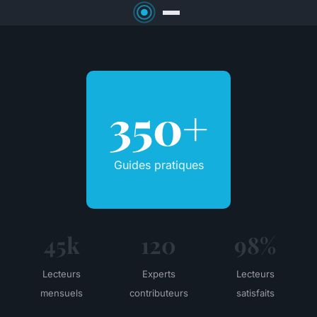
350+
Guides pratiques
45k
120
98%
Lecteurs
Experts
Lecteurs
mensuels
contributeurs
satisfaits